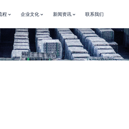
流程
企业文化
新闻资讯
联系我们