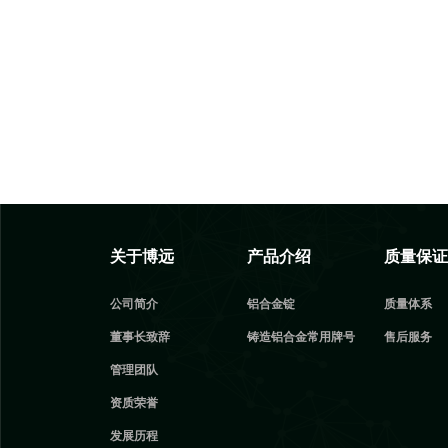
关于博远
产品介绍
质量保证
公司简介
铝合金锭
质量体系
董事长致辞
铸造铝合金常用牌号
售后服务
管理团队
资质荣誉
发展历程